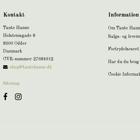
Kontakt
Information
Tante Hanne
Om Tante Han
Holsteinsgade 8
Salgs- og leveri
8300 Odder
Fortrydelsesret
Danmark
CVR-nummer
:
27684912
Har du du brug 
:
shop@tantehanne.dk
Cookie Informat
Sitemap