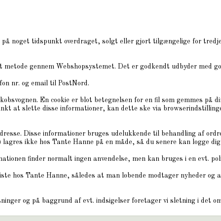
 på noget tidspunkt overdraget, solgt eller gjort tilgængelige for tre
pteret metode gennem Webshopsystemet. Det er godkendt udbyder med g
fon nr. og email til PostNord.
indkøbsvognen. En cookie er blot betegnelsen for en fil som gemmes på
kt at slette disse informationer, kan dette ske via browserindstillin
resse. Disse informationer bruges udelukkende til behandling af ordre
) lagres ikke hos Tante Hanne på en måde, så du senere kan logge dig
ationen finder normalt ingen anvendelse, men kan bruges i en evt. polit
liste hos Tante Hanne, således at man løbende modtager nyheder og an
ninger og på baggrund af evt. indsigelser foretager vi sletning i det 