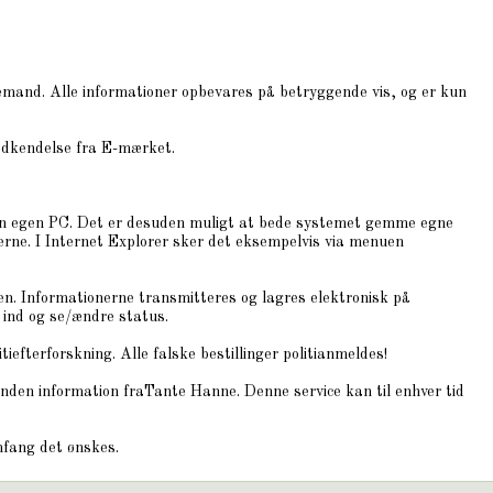
djemand. Alle informationer opbevares på betryggende vis, og er kun
odkendelse fra E-mærket.
 din egen PC. Det er desuden muligt at bede systemet gemme egne
gerne. I Internet Explorer sker det eksempelvis via menuen
n. Informationerne transmitteres og lagres elektronisk på
 ind og se/ændre status.
iefterforskning. Alle falske bestillinger politianmeldes!
den information fraTante Hanne. Denne service kan til enhver tid
omfang det ønskes.