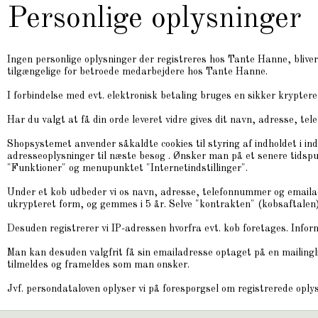
Personlige oplysninger
Ingen personlige oplysninger der registreres hos Tante Hanne, bliver
tilgængelige for betroede medarbejdere hos Tante Hanne.
I forbindelse med evt. elektronisk betaling bruges en sikker kry
Har du valgt at få din orde leveret vidre gives dit navn, adresse, tele
Shopsystemet anvender såkaldte cookies til styring af indholdet i 
adresseoplysninger til næste besøg . Ønsker man på et senere tidspun
"Funktioner" og menupunktet "Internetindstillinger".
Under et køb udbeder vi os navn, adresse, telefonnummer og emailad
ukrypteret form, og gemmes i 5 år. Selve "kontrakten" (købsaftalen
Desuden registrerer vi IP-adressen hvorfra evt. køb foretages. Inform
Man kan desuden valgfrit få sin emailadresse optaget på en mailing
tilmeldes og frameldes som man ønsker.
Jvf. persondataloven oplyser vi på forespørgsel om registrerede oplys