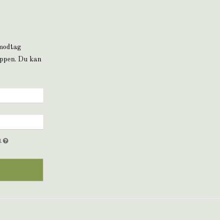
 modtag
oppen. Du kan
et