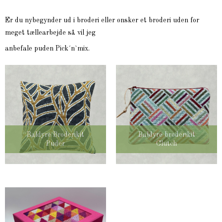
Er du nybegynder ud i broderi eller ønsker et broderi uden for
meget tællearbejde så vil jeg
anbefale puden Pick´n`mix.
Baldyre Broderikit
Baldyre broderikit
Puder
Clutch