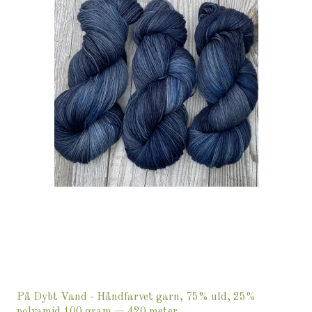
På Dybt Vand - Håndfarvet garn, 75% uld, 25%
polyamid 100 gram = 420 meter