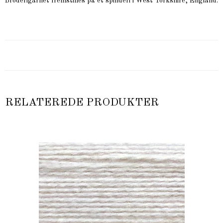
Broderigarnet fremstilles på et spinderi i West Yorkshire, England.
RELATEREDE PRODUKTER