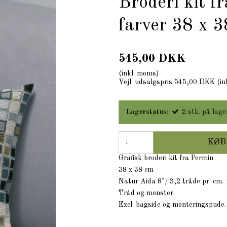
Broderi kit f
farver 38 x 3
545,00 DKK
(inkl. moms)
Vejl. udsalgspris 545,00 DKK
(in
Lagerstatus:
2
stk.
på lage
KØB
Grafisk broderi kit fra Permin
38 x 38 cm
Natur Aida 8"/ 3,2 tråde pr. cm
Tråd og mønster
Excl. bagside og monteringspude.