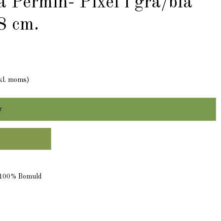
ra Permin- Pixel i grå/blå
8 cm.
kl. moms)
r
. 100% Bomuld