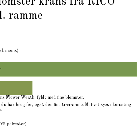
blomster krans fra RICO
l. ramme
kl. moms)
r
ans Flower Weath fyldt med fine blomster.
d du har brug for, også den fine træramme. Motivet syes i korssting
.
0% polyester)