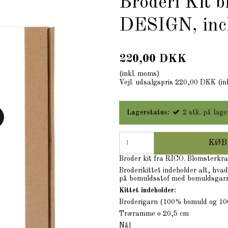
Broderi Kit 
DESIGN, inc
220,00 DKK
(inkl. moms)
Vejl. udsalgspris 220,00 DKK
(in
Lagerstatus:
2
stk.
på lage
KØB
Broder kit fra RICO. Blomsterkr
Broderikittet indeholder alt, hva
på bomuldsstof med bomuldsgarn
Kittet indeholder:
Broderigarn (100% bomuld og 10
Træramme ø 20,5 cm
Nål