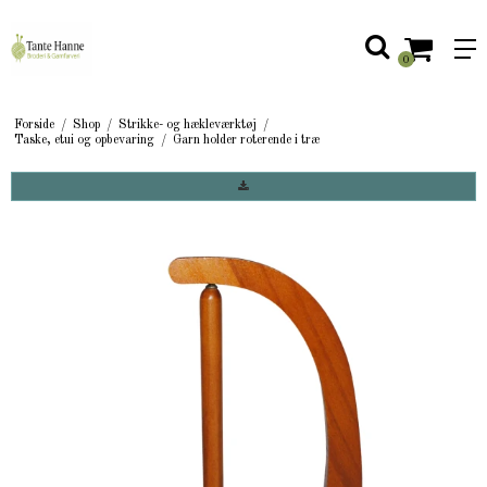
0
Forside
/
Shop
/
Strikke- og hækleværktøj
/
Taske, etui og opbevaring
/
Garn holder roterende i træ