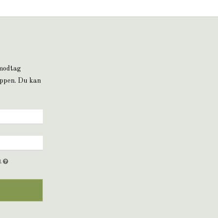
 modtag
oppen. Du kan
et