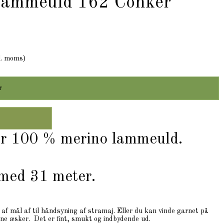
 lammeuld 162 Conker
l. moms)
r
er 100 % merino lammeuld.
 med 31 meter.
e af mål af til håndsyning af stramaj. Eller du kan vinde garnet på
fine æsker. Det er fint, smukt og indbydende ud.