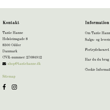
Kontakt
Information
Tante Hanne
Om Tante Han
Holsteinsgade 8
Salgs- og leveri
8300 Odder
Fortrydelsesret
Danmark
CVR-nummer
:
27684912
Har du du brug 
:
shop@tantehanne.dk
Cookie Informat
Sitemap