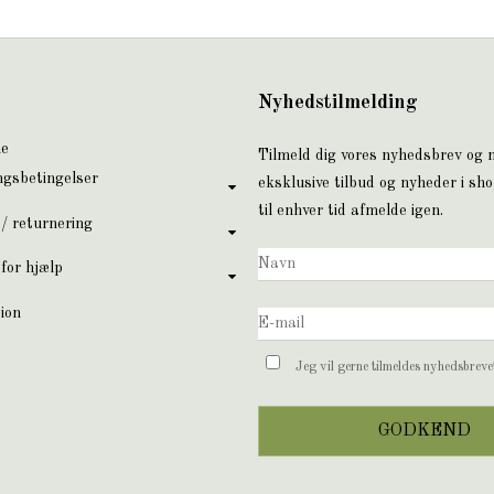
Nyhedstilmelding
ne
Tilmeld dig vores nyhedsbrev og
ngsbetingelser
eksklusive tilbud og nyheder i sh
til enhver tid afmelde igen.
 / returnering
for hjælp
ion
Jeg vil gerne tilmeldes nyhedsbrev
GODKEND