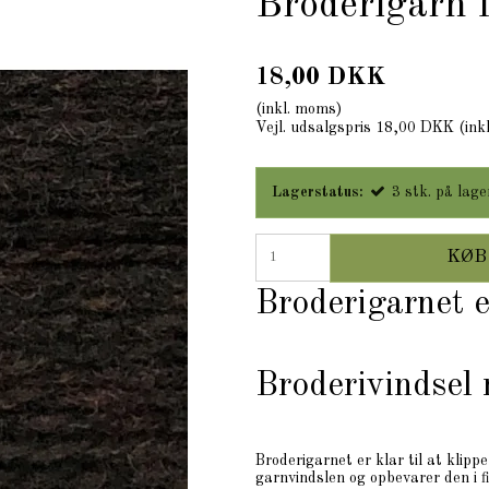
Broderigarn
18,00 DKK
(inkl. moms)
Vejl. udsalgspris 18,00 DKK
(ink
Lagerstatus:
3
stk.
på lage
KØB
Broderigarnet 
Broderivindsel
Broderigarnet er klar til at klipp
garnvindslen og opbevarer den i 