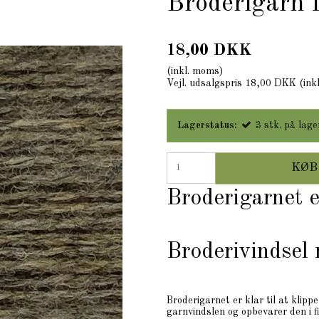
Broderigarn 
18,00 DKK
(inkl. moms)
Vejl. udsalgspris 18,00 DKK
(ink
Lagerstatus:
3
stk.
på lage
KØB
Broderigarnet 
Broderivindsel
Broderigarnet er klar til at klipp
garnvindslen og opbevarer den i 