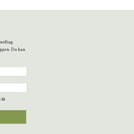
 modtag
oppen. Du kan
et