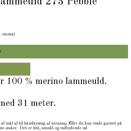
lammeuld 273 Pebble
l. moms)
r
er 100 % merino lammeuld.
 med 31 meter.
e af mål af til håndsyning af stramaj. Eller du kan vinde garnet på
fine æsker. Det er fint, smukt og indbydende ud.