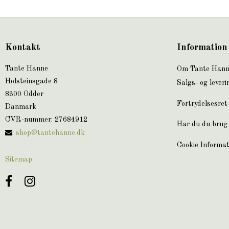
Kontakt
Information
Tante Hanne
Om Tante Han
Holsteinsgade 8
Salgs- og leveri
8300 Odder
Fortrydelsesret
Danmark
CVR-nummer
:
27684912
Har du du brug 
:
shop@tantehanne.dk
Cookie Informat
Sitemap