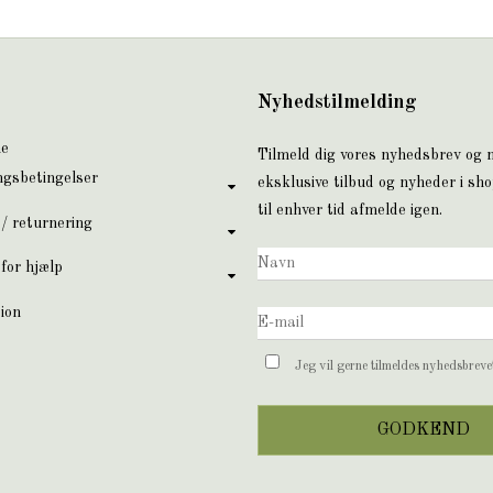
Nyhedstilmelding
ne
Tilmeld dig vores nyhedsbrev og
ngsbetingelser
eksklusive tilbud og nyheder i sh
til enhver tid afmelde igen.
 / returnering
for hjælp
ion
Jeg vil gerne tilmeldes nyhedsbrev
GODKEND