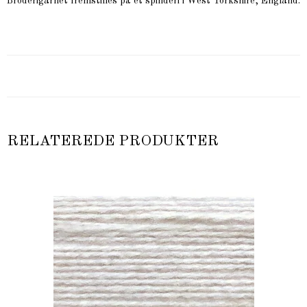
Broderigarnet fremstilles på et spinderi i West Yorkshire, England.
RELATEREDE PRODUKTER