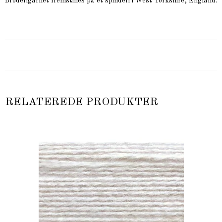
Broderigarnet fremstilles på et spinderi i West Yorkshire, England.
RELATEREDE PRODUKTER