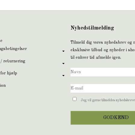
Nyhedstilmelding
ne
Tilmeld dig vores nyhedsbrev og
ngsbetingelser
eksklusive tilbud og nyheder i sh
til enhver tid afmelde igen.
 / returnering
for hjælp
ion
Jeg vil gerne tilmeldes nyhedsbrev
GODKEND