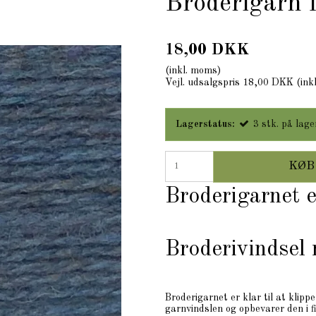
Broderigarn 
18,00 DKK
(inkl. moms)
Vejl. udsalgspris 18,00 DKK
(ink
Lagerstatus:
3
stk.
på lage
KØB
Broderigarnet 
Broderivindsel
Broderigarnet er klar til at klipp
garnvindslen og opbevarer den i 