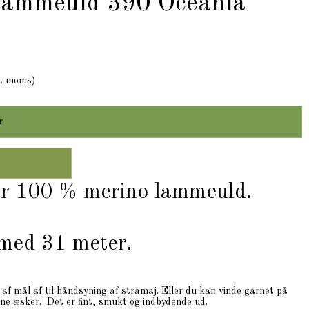
lammeuld 390 Oceania
l. moms)
r
er 100 % merino lammeuld.
 med 31 meter.
e af mål af til håndsyning af stramaj. Eller du kan vinde garnet på
fine æsker. Det er fint, smukt og indbydende ud.