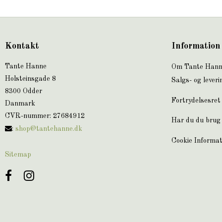
Kontakt
Information
Tante Hanne
Om Tante Han
Holsteinsgade 8
Salgs- og leveri
8300 Odder
Fortrydelsesret
Danmark
CVR-nummer
:
27684912
Har du du brug 
:
shop@tantehanne.dk
Cookie Informat
Sitemap