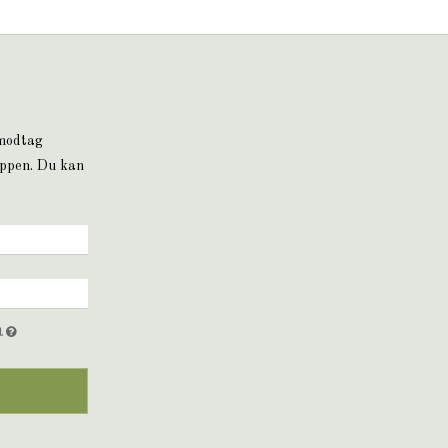
 modtag
oppen. Du kan
et