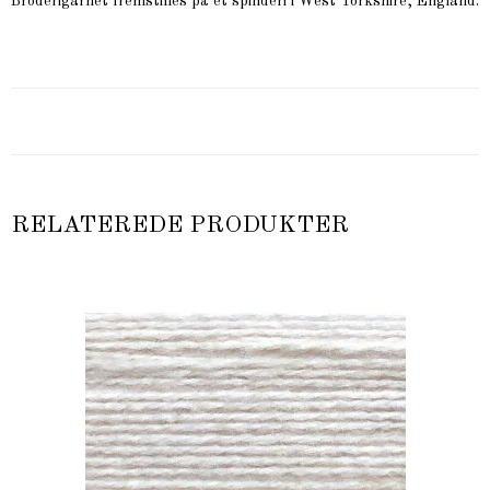
Broderigarnet fremstilles på et spinderi i West Yorkshire, England.
RELATEREDE PRODUKTER