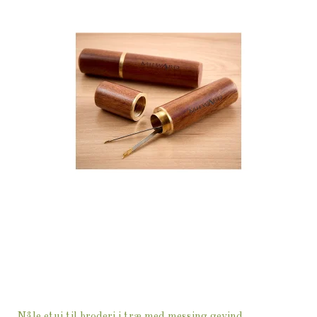
Nåle etui til broderi i træ med messing gevind