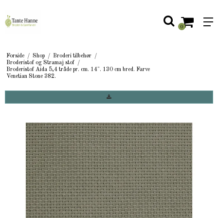
0
Forside
/
Shop
/
Broderi tilbehør
/
Broderistof og Stramaj stof
/
Broderistof Aida 5,4 tråde pr. cm. 14". 130 cm bred. Farve
Venetian Stone 382.