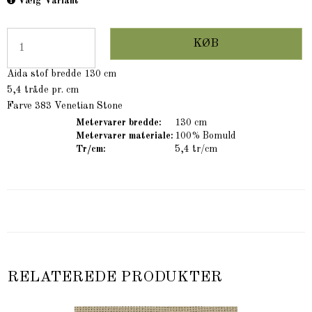
Vælg Variant
KØB
Aida stof bredde 130 cm
5,4 tråde pr. cm
Farve 383 Venetian Stone
Metervarer bredde:
130 cm
Metervarer materiale:
100% Bomuld
Tr/cm:
5,4 tr/cm
RELATEREDE PRODUKTER