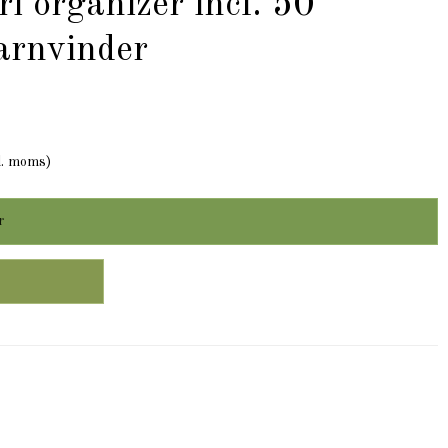
i organizer incl. 50
arnvinder
l. moms)
r