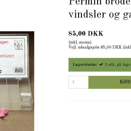
Permin broder
vindsler og g
85,00 DKK
(inkl. moms)
Vejl. udsalgspris 85,00 DKK
(ink
Lagerstatus:
3
stk.
på lage
KØB