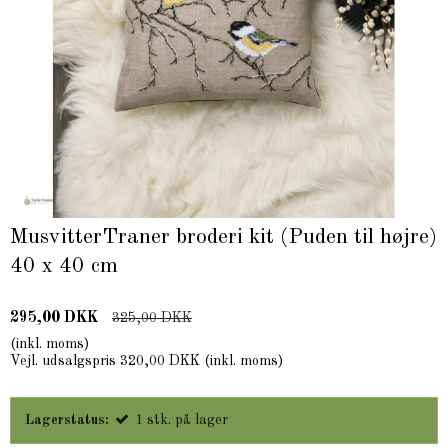
MusvitterTraner broderi kit (Puden til højre)
40 x 40 cm
295,00 DKK
325,00 DKK
(inkl. moms)
Vejl. udsalgspris 320,00 DKK
(inkl. moms)
Lagerstatus:
1
stk.
på lager