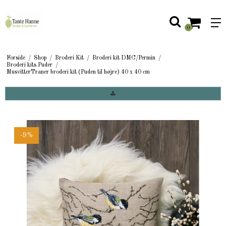
0
Forside
/
Shop
/
Broderi Kit
/
Broderi kit DMC/Permin
/
Broderi kits Puder
/
MusvitterTraner broderi kit (Puden til højre) 40 x 40 cm
-9%