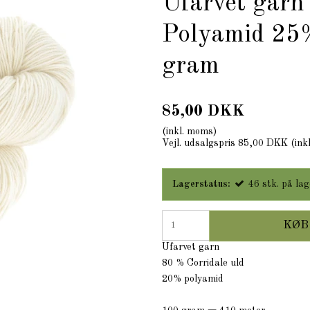
Ufarvet garn
Polyamid 25
gram
85,00 DKK
(inkl. moms)
Vejl. udsalgspris 85,00 DKK
(ink
Lagerstatus:
46
stk.
på lag
KØB
Ufarvet garn
80 % Corridale uld
20% polyamid