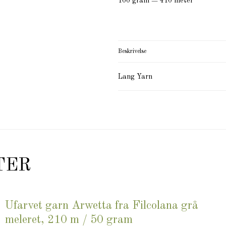
100 gram = 410 meter
Beskrivelse
Lang Yarn
TER
Ufarvet garn Arwetta fra Filcolana grå
meleret, 210 m / 50 gram