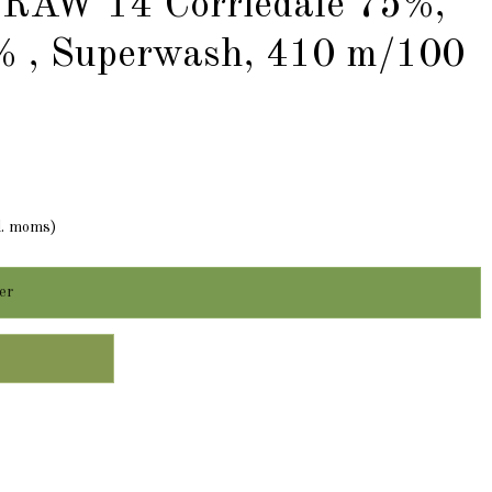
 RAW 14 Corriedale 75%,
% , Superwash, 410 m/100
l. moms)
er