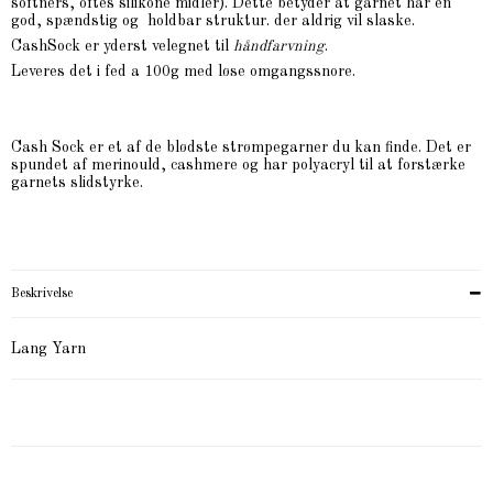
softners, oftes silikone midler). Dette betyder at garnet har en
god, spændstig og holdbar struktur. der aldrig vil slaske.
CashSock er yderst velegnet til
håndfarvning
.
Leveres det i fed a 100g med løse omgangssnore.
Cash Sock er et af de blødste strømpegarner du kan finde. Det er
spundet af merinould, cashmere og har polyacryl til at forstærke
garnets slidstyrke.
Beskrivelse
Lang Yarn