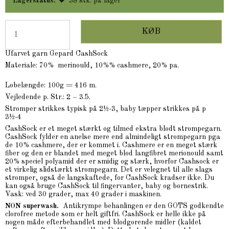
Lagerstatus:
38
stk.
på lager
KØB
Ufarvet garn Gepard CashSock
Materiale: 70% merinould, 10%% cashmere, 20% pa.
Løbelængde: 100g = 416 m.
Vejledende p. Str.: 2 – 3.5.
Strømper strikkes typisk på 2½-3, baby tæpper strikkes på p
3½-4
CashSock er et meget stærkt og tilmed ekstra blødt strømpegarn.
CashSock fylder en anelse mere end almindeligt strømpegarn pga
de 10% cashmere, der er kommet i. Cashmere er en meget stærk
fiber og den er blandet med meget blød langfibret merionould samt
20% speciel polyamid der er smidig og stærk, hvorfor Cashsock er
et virkelig slidstærkt strømpegarn. Det er velegnet til alle slags
strømper, også de langskaftede, for CashSock kradser ikke. Du
kan også bruge CashSock til fingervanter, baby og børnestrik.
Vask: ved 30 grader, max 40 grader i maskinen.
NON superwash.
Antikrympe behanlingen er den GOTS godkendte
clorofree metode som er helt giftfri. CashSock er helle ikke på
nogen måde efterbehandlet med blødgørende midler (kaldet