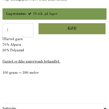
Lagerstatus:
15
stk.
på lager
KØB
Ufarvet garn
70% Alpaca
30% Polyamid
Garnet er ikke superwash behandlet
100 gram = 390 meter
Beskrivelse