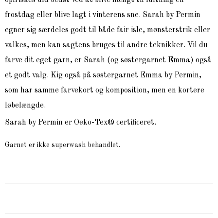
opfriskes uld bedst ved at blive hængt til luftning en
frostdag eller blive lagt i vinterens sne. Sarah by Permin
egner sig særdeles godt til både fair isle, mønsterstrik eller
valkes, men kan sagtens bruges til andre teknikker. Vil du
farve dit eget garn, er Sarah (og søstergarnet Emma) også
et godt valg. Kig også på søstergarnet Emma by Permin,
som har samme farvekort og komposition, men en kortere
løbelængde.
Sarah by Permin er Oeko-Tex® certificeret.
Garnet er ikke superwash behandlet.