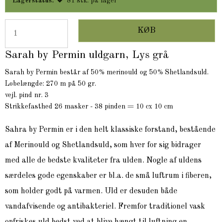
Lagerstatus:
81
stk.
på lager
KØB
Sarah by Permin uldgarn, Lys grå
Sarah by Permin består af 50% merinould og 50% Shetlandsuld.
Løbelængde: 270 m på 50 gr.
vejl. pind nr. 3
Strikkefasthed 26 masker - 38 pinden = 10 cx 10 cm
Sahra by Permin er i den helt klassiske forstand, bestående
af Merinould og Shetlandsuld, som hver for sig bidrager
med alle de bedste kvaliteter fra ulden. Nogle af uldens
særdeles gode egenskaber er bl.a. de små luftrum i fiberen,
som holder godt på varmen. Uld er desuden både
vandafvisende og antibakteriel. Fremfor traditionel vask