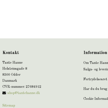
Kontakt
Information
Tante Hanne
Om Tante Han
Holsteinsgade 8
Salgs- og leveri
8300 Odder
Fortrydelsesret
Danmark
CVR-nummer
:
27684912
Har du du brug 
:
shop@tantehanne.dk
Cookie Informat
Sitemap