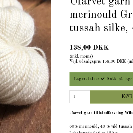
Ufarvet garn
merinould Grå
tussah silke,
138,00 DKK
(inkl. moms)
Vejl. udsalgspris 138,00 DKK
(in
Lagerstatus:
9
stk.
på lage
KØB
ufarvet garn til håndfarvning Wil
60% merinould, 40 % vild tussah 