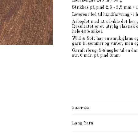
Løbelængde 240 m / 50 g
Strikkes på pind 2,5 - 3,5 mm / 
Leveres i fed til håndfarvning - i 
Arbejdet med at udvikle det her g
Resultatet er et utrolig elastisk 
hele 40% silke i.
Wild & Soft har en smuk glans og 
garn til sommer og vinter, men og
Garnforbrug: 5-8 nøgler til en da
str. 6 mdr. på pind 3mm.
Beskrivelse
Lang Yarn