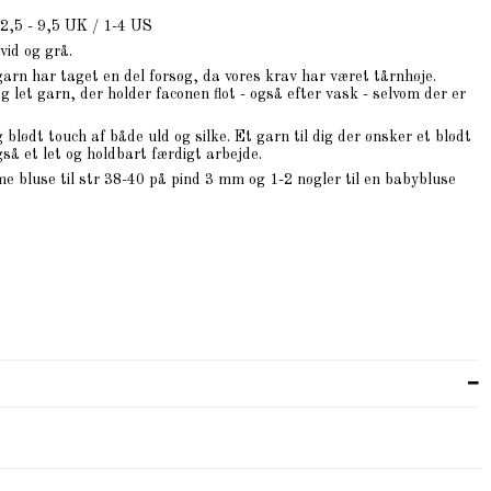
12,5 - 9,5 UK / 1-4 US
hvid og grå.
arn har taget en del forsøg, da vores krav har været tårnhøje.
og let garn, der holder faconen flot - også efter vask - selvom der er
blødt touch af både uld og silke. Et garn til dig der ønsker et blødt
så et let og holdbart færdigt arbejde.
me bluse til str 38-40 på pind 3 mm og 1-2 nøgler til en babybluse