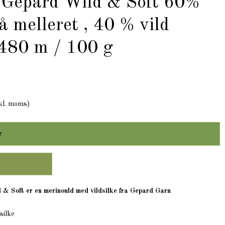
 Gepard Wild & Soft 60%
 melleret , 40 % vild
 480 m / 100 g
kl. moms)
r
d & Soft er en merinould med vildsilke fra Gepard Garn
silke