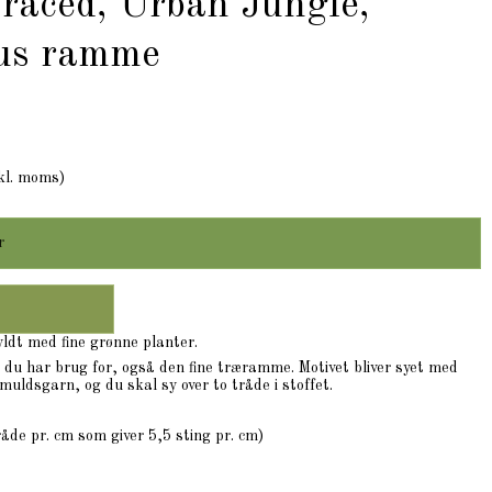
Traced, Urban Jungle,
hus ramme
kl. moms)
r
yldt med fine grønne planter.
d du har brug for, også den fine træramme. Motivet bliver syet med
ldsgarn, og du skal sy over to tråde i stoffet.
åde pr. cm som giver 5,5 sting pr. cm)