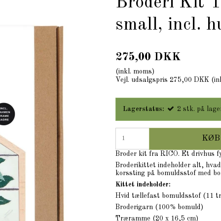
Broderi Kit 
small, incl. 
275,00 DKK
(inkl. moms)
Vejl. udsalgspris 275,00 DKK
(in
Lagerstatus:
2
stk.
på lage
KØB
Broder kit fra RICO. Et drivhus f
Broderikittet indeholder alt, hva
korssting på bomuldsstof med bomu
Kittet indeholder:
Hvid tællefast bomuldsstof (11 tr
Broderigarn (100% bomuld)
Træramme (20 x 16,5 cm)