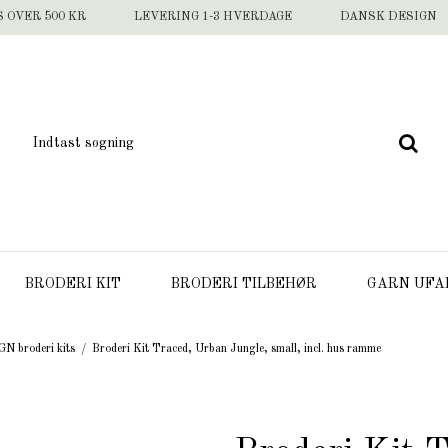
S OVER 500 KR
LEVERING 1-3 HVERDAGE
DANSK DESIGN
BRODERI KIT
BRODERI TILBEHØR
GARN UFA
 broderi kits
/
Broderi Kit Traced, Urban Jungle, small, incl. hus ramme