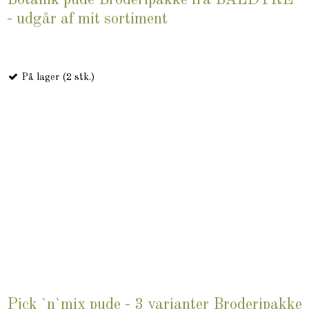
Botanik pude Broderipakke fra BALDYRE
- udgår af mit sortiment
På lager (2 stk.)
Pick `n`mix pude - 3 varianter Broderipakke