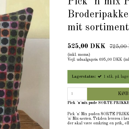
Pick `n`mi
Broderipakk
mit sortiment
525,00 DKK
725,00
(inkl. moms)
Vejl. udsalgspris 695,00 DKK
(in
Lagerstatus:
1
stk.
på lage
KØB
Pick ´n´mix pude SORTE PRIKKE
Pick 'n' Mix puden SORTE PRIKKE
'n' Mix-serien. Tråden leveres i l
der skal være omkring en prik, ell