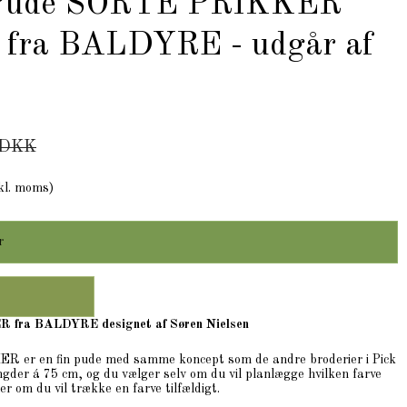
x Pude SORTE PRIKKER
e fra BALDYRE - udgår af
 DKK
kl. moms)
r
R fra BALDYRE designet af Søren Nielsen
R er en fin pude med samme koncept som de andre broderier i Pick
ængder á 75 cm, og du vælger selv om du vil planlægge hvilken farve
er om du vil trække en farve tilfældigt.