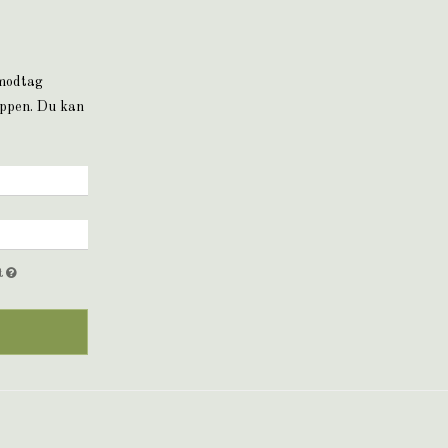
 modtag
oppen. Du kan
et