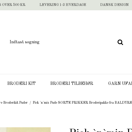
S OVER 500 KR
LEVERING 1-3 HVERDAGE
DANSK DESIGN
BRODERI KIT
BRODERI TILBEHØR
GARN UFA
re Broderikit Puder
/
Pick `n`mix Pude SORTE PRIKKER Broderipakke fra BALDYRE - 