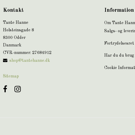
Kontakt
Information
Tante Hanne
Om Tante Han
Holsteinsgade 8
Salgs- og leveri
8300 Odder
Fortrydelsesret
Danmark
CVR-nummer
:
27684912
Har du du brug 
:
shop@tantehanne.dk
Cookie Informat
Sitemap