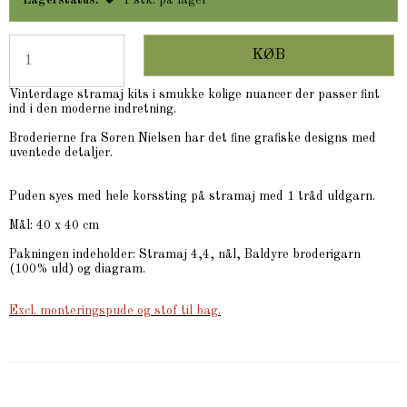
Lagerstatus:
1
stk.
på lager
KØB
Vinterdage stramaj kits i smukke kølige nuancer der passer fint
ind i den moderne indretning.
Broderierne fra Søren Nielsen har det fine grafiske designs med
uventede detaljer.
Puden syes med hele korssting på stramaj med 1 tråd uldgarn.
Mål: 40 x 40 cm
Pakningen indeholder: Stramaj 4,4, nål, Baldyre broderigarn
(100% uld) og diagram.
Excl. monteringspude og stof til bag.