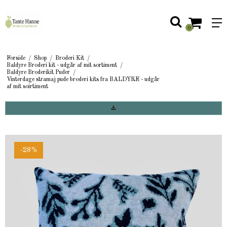
0
Forside
/
Shop
/
Broderi Kit
/
Baldyre Broderi kit - udgår af mit sortiment
/
Baldyre Broderikit Puder
/
Vinterdage stramaj pude broderi kits fra BALDYRE - udgår
af mit soirtiment
-28%