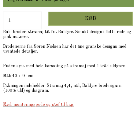
Lagerstatus:
1
stk.
på lager
KØB
Bali broderi stramaj kit fra Baldyre. Smukt design i flotte røde og
pink nuancer.
Broderierne fra Søren Nielsen har det fine grafiske designs med
uventede detaljer.
Puden syes med hele korssting på stramaj med 1 tråd uldgarn.
Mål: 40 x 40 cm
Pakningen indeholder: Stramaj 4,4, nål, Baldyre broderigarn
(100% uld) og diagram.
Excl. monteringspude og stof til bag.