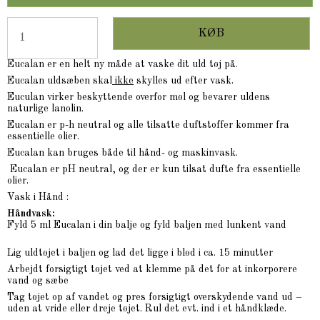
KØB
Eucalan er en helt ny måde at vaske dit uld tøj på.
Eucalan uldsæben skal
ikke
skylles ud efter vask.
Euculan virker beskyttende overfor møl og bevarer uldens
naturlige lanolin.
Eucalan er p-h neutral og alle tilsatte duftstoffer kommer fra
essentielle olier.
Eucalan kan bruges både til hånd- og maskinvask.
Eucalan er pH neutral, og der er kun tilsat dufte fra essentielle
olier.
Vask i Hånd :
Håndvask:
Fyld 5 ml Eucalan i din balje og fyld baljen med lunkent vand
Lig uldtøjet i baljen og lad det ligge i blød i ca. 15 minutter
Arbejdt forsigtigt tøjet ved at klemme på det for at inkorporere
vand og sæbe
Tag tøjet op af vandet og pres forsigtigt overskydende vand ud –
uden at vride eller dreje tøjet. Rul det evt. ind i et håndklæde.