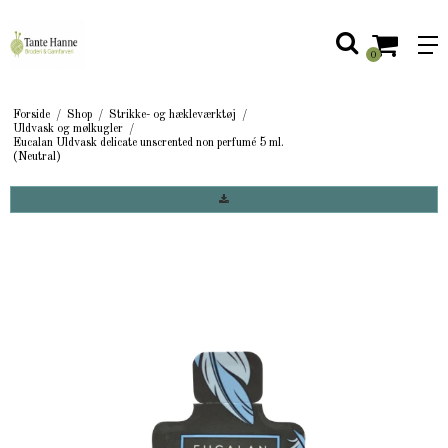
0
Forside
/
Shop
/
Strikke- og hækleværktøj
/
Uldvask og mølkugler
/
Eucalan Uldvask delicate unscrented non perfumé 5 ml.
(Neutral)