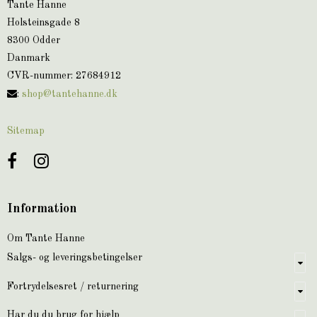
Tante Hanne
Holsteinsgade 8
8300 Odder
Danmark
CVR-nummer
:
27684912
:
shop@tantehanne.dk
Sitemap
Information
Om Tante Hanne
Salgs- og leveringsbetingelser
Fortrydelsesret / returnering
Har du du brug for hjælp