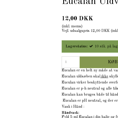
Eucalan Uldv
12,00 DKK
(inkl. moms)
Vejl. udsalgspris 12,00 DKK
(ink
Lagerstatus:
10
stk.
på lag
KØB
Eucalan er en helt ny måde at vas
Eucalan uldsæben skal
ikke
skyll
Euculan virker beskyttende overfo
Eucalan er p-h neutral og alle til
Eucalan kan bruges både til hån
Eucalan er pH neutral, og der er k
Vask i Hånd :
Håndvask:
Fyld 5 ml Eucalan i din balje og 