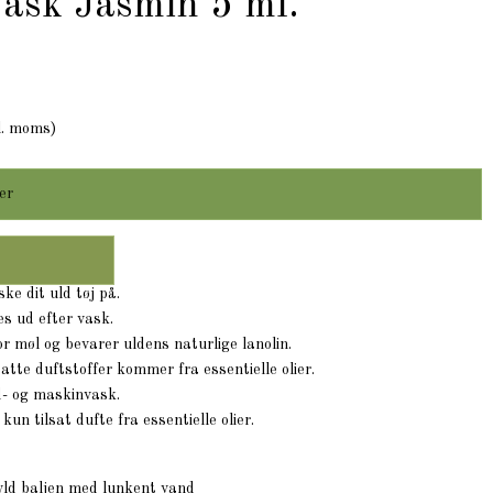
ask Jasmin 5 ml.
l. moms)
er
ke dit uld tøj på.
es ud efter vask.
r møl og bevarer uldens naturlige lanolin.
satte duftstoffer kommer fra essentielle olier.
d- og maskinvask.
un tilsat dufte fra essentielle olier.
fyld baljen med lunkent vand