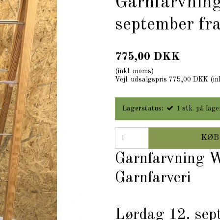
Garnfarvnin
september fr
775,00 DKK
(inkl. moms)
Vejl. udsalgspris 775,00 DKK
(in
Lagerstatus:
1
stk.
på lage
KØB
Garnfarvning W
Garnfarveri
Lørdag 12. sep