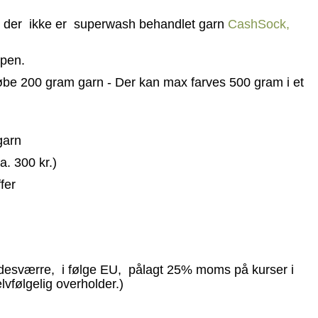
n der ikke er superwash behandlet garn
CashSock,
ypen.
lkøbe 200 gram garn - Der kan max farves 500 gram i et
garn
. 300 kr.)
fer
r desværre, i følge EU, pålagt 25% moms på kurser i
lvfølgelig overholder.)