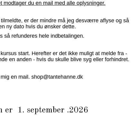
et modtager du en mail med alle oplysninger.
ilmeldte, er der mindre må jeg desværre aflyse og så
en ny dato hvis du ønsker dette.
s så refunderes hele indbetalingen.
ursus start. Herefter er det ikke muligt at melde fra -
de en anden - hvis du skulle blive syg eller forhindret.
 mig en mail. shop@tantehanne.dk
en er 1. september .2026