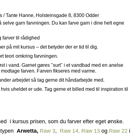
s / Tante Hanne, Holsteinsgade 8, 8300 Odder
å selve garn farvningen. Du kan farve garn i dine helt egne
g farver til rådighed
 på mit kursus – det betyder der er tid til dig.
ort teori omkring farvningen.
øst i vand. Garnet gøres "surt" i et vandbad med en anelse
et modtage farven. Farven fikseres med varme.
nder arbejdet så tag gerne dit håndarbejde med.
 hvis uheldet er ude. Tag gerne et billed med til inspiration til
d i kursus prisen, som du farver efter eget ønske.
ntypen
Arwetta,
Raw 3
,
Raw 14,
Raw 13
og
Raw 22
i