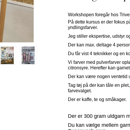
Workshopen foregår hos Trive
På dette kursus er der
fokus p
yndlingsfarver.
Jeg stiller ekspertise, udstyr o
Der kan max. deltage 4 personer
Du får vist 4 teknikker og en k
Vi farver med pulverfarver opl
citronsyre. Herefter kan garn
Der kan være nogen ventetid u
Tag tøj på der kan tåle en plet,
farvevalget.
Der er kaffe, te og småkager.
Der er 300 gram uldgarn me
Du kan vælge mellem gar