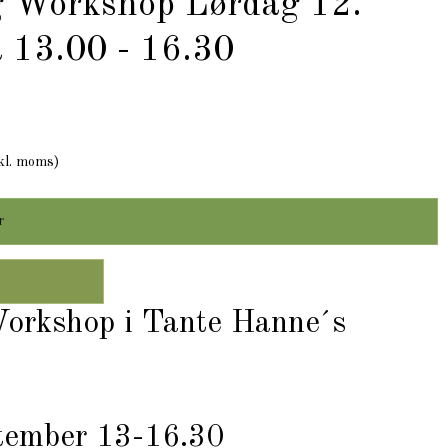
g Workshop Lørdag 12.
a 13.00 - 16.30
kl. moms)
r
orkshop i Tante Hanne´s
tember 13-16.30