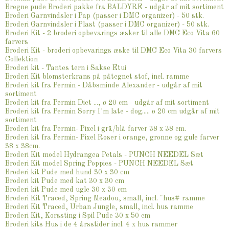
Bregne pude Broderi pakke fra BALDYRE - udgår af mit sortiment
Broderi Garnvindsler i Pap (passer i DMC organizer) - 50 stk.
Broderi Garnvindsler i Plast (passer i DMC organizer) - 50 stk.
Broderi Kit - 2 broderi opbevarings æsker til alle DMC Eco Vita 60
farvers
Broderi Kit - broderi opbevarings æske til DMC Eco Vita 30 farvers
Collektion
Broderi kit - Tantes tern i Sakse Etui
Broderi Kit blomsterkrans på påtegnet stof, incl. ramme
Broderi kit fra Permin - Dåbsminde Alexander - udgår af mit
sortiment
Broderi kit fra Permin Diet ..., ø 20 cm - udgår af mit sortiment
Broderi kit fra Permin Sorry I´m late - dog..... ø 20 cm udgår af mit
sortiment
Broderi kit fra Permin- Pixel i grå/blå farver 38 x 38 cm.
Broderi kit fra Permin- Pixel Roser i orange, grønne og gule farver
38 x 38cm.
Broderi Kit model Hydrangea Petals - PUNCH NEEDEL Sæt
Broderi Kit model Spring Poppies - PUNCH NEEDEL Sæt
Broderi kit Pude med hund 30 x 30 cm
Broderi kit Pude med kat 30 x 30 cm
Broderi kit Pude med ugle 30 x 30 cm
Broderi Kit Traced, Spring Meadou, small, incl. "hus# ramme
Broderi Kit Traced, Urban Jungle, small, incl. hus ramme
Broderi Kit, Korssting i Spil Pude 30 x 50 cm
Broderi kits Hus i de 4 årsstider incl. 4 x hus rammer