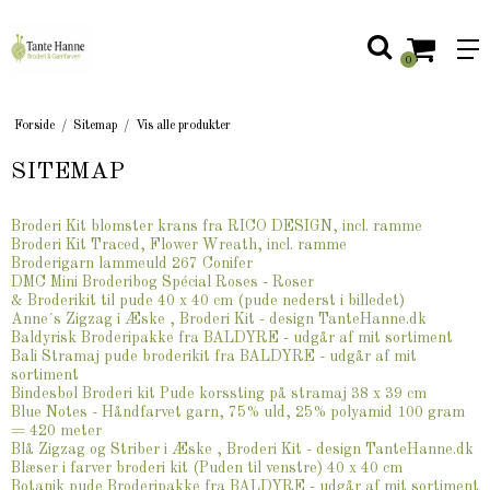
0
Forside
/
Sitemap
/
Vis alle produkter
SITEMAP
Broderi Kit blomster krans fra RICO DESIGN, incl. ramme
Broderi Kit Traced, Flower Wreath, incl. ramme
Broderigarn lammeuld 267 Conifer
DMC Mini Broderibog Spécial Roses - Roser
& Broderikit til pude 40 x 40 cm (pude nederst i billedet)
Anne´s Zigzag i Æske , Broderi Kit - design TanteHanne.dk
Baldyrisk Broderipakke fra BALDYRE - udgår af mit sortiment
Bali Stramaj pude broderikit fra BALDYRE - udgår af mit
sortiment
Bindesbøl Broderi kit Pude korssting på stramaj 38 x 39 cm
Blue Notes - Håndfarvet garn, 75% uld, 25% polyamid 100 gram
= 420 meter
Blå Zigzag og Striber i Æske , Broderi Kit - design TanteHanne.dk
Blæser i farver broderi kit (Puden til venstre) 40 x 40 cm
Botanik pude Broderipakke fra BALDYRE - udgår af mit sortiment