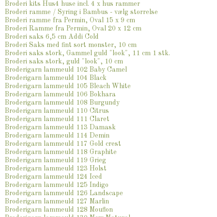
Broderi kits Hus4 huse incl. 4 x hus rammer
Broderi ramme / Syring i Bambus - vælg størrelse
Broderi ramme fra Permin, Oval 15 x 9 cm
Broderi Ramme fra Permin, Oval 20 x 12 cm
Broderi saks 6,5 cm Addi Cold
Broderi Saks med fint sort mønster, 10 cm
Broderi saks stork, Gammel guld "look", 11 cm 1 stk.
Broderi saks stork, guld "look", 10 cm
Broderigarn lammeuld 102 Baby Camel
Broderigarn lammeuld 104 Black
Broderigarn lammeuld 105 Bleach White
Broderigarn lammeuld 106 Bokhara
Broderigarn lammeuld 108 Burgundy
Broderigarn lammeuld 110 Citrus
Broderigarn lammeuld 111 Claret
Broderigarn lammeuld 113 Damask
Broderigarn lammeuld 114 Demin
Broderigarn lammeuld 117 Gold crest
Broderigarn lammeuld 118 Graphite
Broderigarn lammeuld 119 Grieg
Broderigarn lammeuld 123 Holst
Broderigarn lammeuld 124 Iced
Broderigarn lammeuld 125 Indigo
Broderigarn lammeuld 126 Landscape
Broderigarn lammeuld 127 Marlin
Broderigarn lammeuld 128 Mouflon